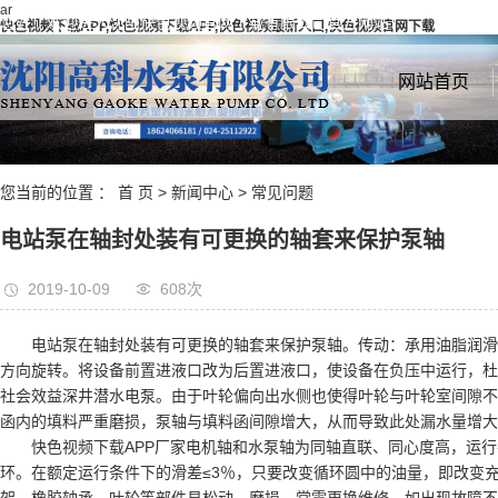
ar
您好！欢迎进入沈阳快色视频官网下载有限公司官方网站！
快色视频下载APP,快色视频下载APP,快色视频最新入口,快色视频官网下载
网站首页
您当前的位置 ：
首 页
>
新闻中心
>
常见问题
电站泵在轴封处装有可更换的轴套来保护泵轴
2019-10-09
608次
电站泵在轴封处装有可更换的轴套来保护泵轴。传动：承用油脂润滑
方向旋转。将设备前置进液口改为后置进液口，使设备在负压中运行，杜
社会效益深井潜水电泵。由于叶轮偏向出水侧也使得叶轮与叶轮室间隙不
函内的填料严重磨损，泵轴与填料函间隙增大，从而导致此处漏水量增大
快色视频下载APP厂家电机轴和水泵轴为同轴直联、同心度高，运
环。在额定运行条件下的滑差≤3％，只要改变循环圆中的油量，即改变
架、橡胶轴承、叶轮等部件易松动、磨损，常需更换维修，如出现故障不