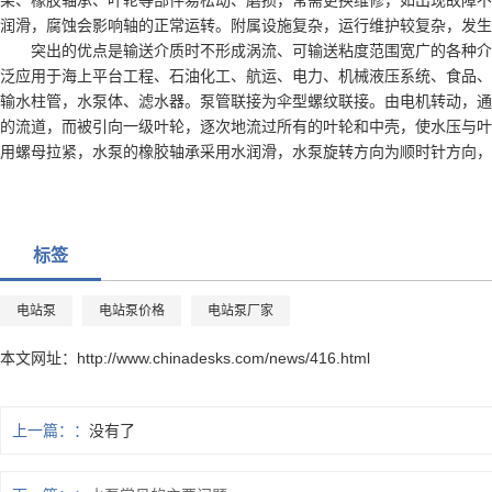
润滑，腐蚀会影响轴的正常运转。附属设施复杂，运行维护较复杂，发生
突出的优点是输送介质时不形成涡流、可输送粘度范围宽广的各种介
泛应用于海上平台工程、石油化工、航运、电力、机械液压系统、食品、
输水柱管，水泵体、滤水器。泵管联接为伞型螺纹联接。由电机转动，通
的流道，而被引向一级叶轮，逐次地流过所有的叶轮和中壳，使水压与叶
用螺母拉紧，水泵的橡胶轴承采用水润滑，水泵旋转方向为顺时针方向，
标签
电站泵
电站泵价格
电站泵厂家
本文网址：
http://www.chinadesks.com/news/416.html
上一篇：
没有了